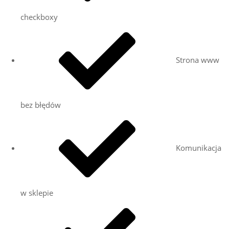
checkboxy
Strona www
bez błędów
Komunikacja
w sklepie