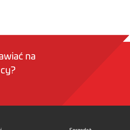
awiać na
acy?
i
Sprzedaż