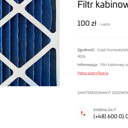
Filtr kabino
100 zł
/ netto
Zgodność:
Część kompatybiln
0026
Informacja:
Filtr kabinowy s
Pełna specyfikacja
ZAINTERESOWANY? ZADZWOŃ
Infolinia 24/7
(+48) 600 01 