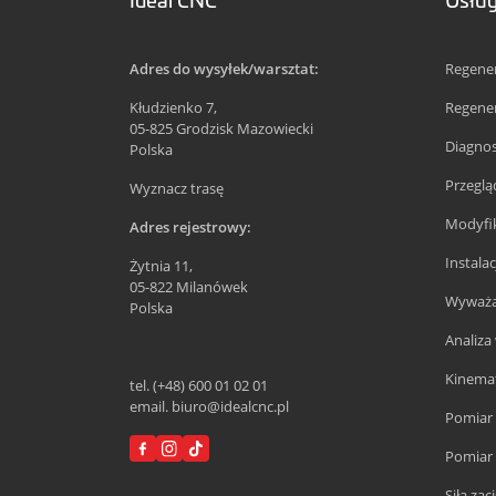
Adres do wysyłek/warsztat:
Regener
Kłudzienko 7,
Regene
05-825 Grodzisk Mazowiecki
Diagnos
Polska
Przegl
Wyznacz trasę
Modyfik
Adres rejestrowy:
Instala
Żytnia 11,
05-822 Milanówek
Wyważan
Polska
Analiza 
Kinemat
tel. (+48) 600 01 02 01
email. biuro@idealcnc.pl
Pomiar 
Pomiar 
Siła za