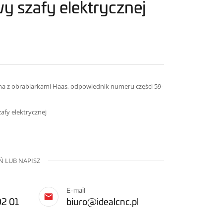
wy szafy elektrycznej
a z obrabiarkami Haas, odpowiednik numeru części 59-
zafy elektrycznej
 LUB NAPISZ
E-mail
02 01
biuro@idealcnc.pl