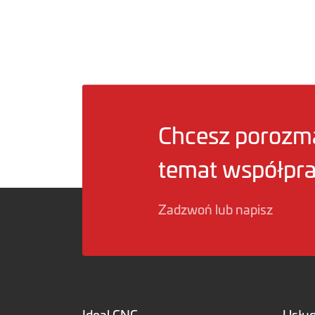
Chcesz porozm
temat współpr
Zadzwoń lub napisz
Ideal CNC
Usług