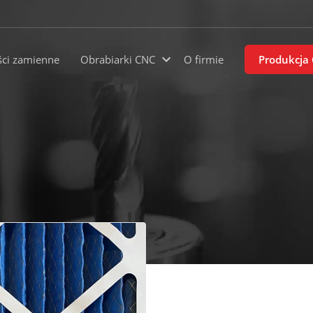
ści zamienne
Obrabiarki CNC
O firmie
Produkcja