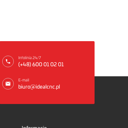
Infolinia 24/7
(+48) 600 01 02 01
E-mail
biuro@idealcnc.pl
Informacje