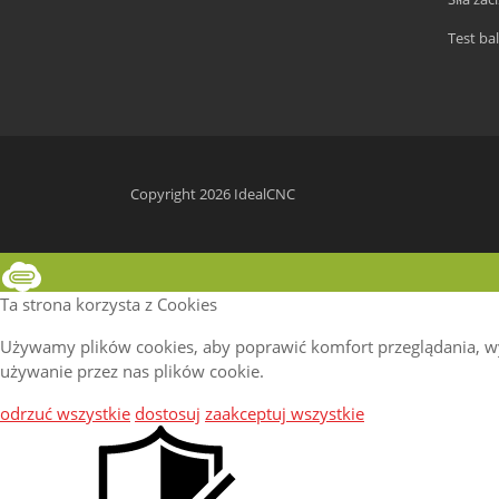
Test bal
Copyright 2026 IdealCNC
Ta strona korzysta z Cookies
Używamy plików cookies, aby poprawić komfort przeglądania, wyś
używanie przez nas plików cookie.
odrzuć wszystkie
dostosuj
zaakceptuj wszystkie