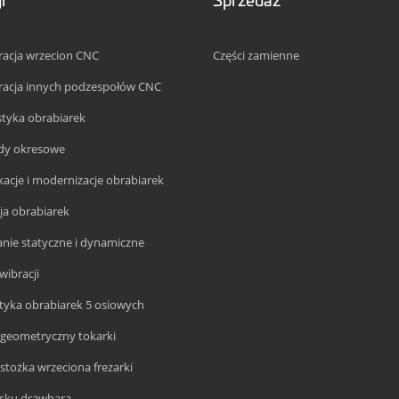
acja wrzecion CNC
Części zamienne
racja innych podzespołów CNC
tyka obrabiarek
ądy okresowe
acje i modernizacje obrabiarek
cja obrabiarek
ie statyczne i dynamiczne
wibracji
yka obrabiarek 5 osiowych
geometryczny tokarki
stożka wrzeciona frezarki
cisku drawbara