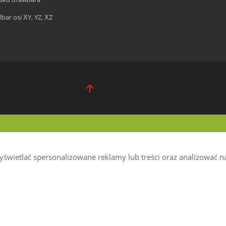
lbar osi XY, YZ, XZ
wietlać spersonalizowane reklamy lub treści oraz analizować nas