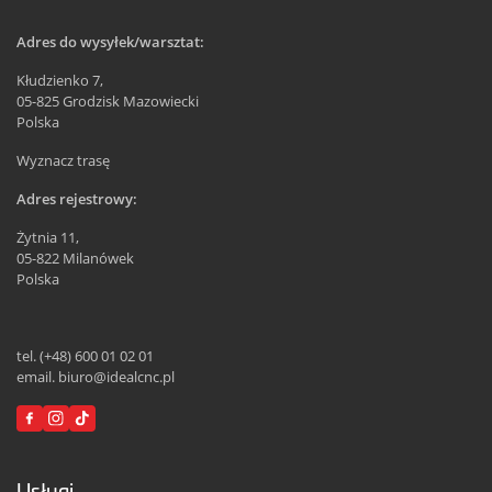
Adres do wysyłek/warsztat:
Kłudzienko 7,
05-825 Grodzisk Mazowiecki
Polska
Wyznacz trasę
Adres rejestrowy:
Żytnia 11,
05-822 Milanówek
Polska
tel. (+48) 600 01 02 01
email. biuro@idealcnc.pl
Usługi