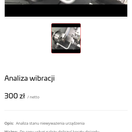
Analiza wibracji
300 zł
/ netto
Opis:
Analiza stanu niewyważenia urządzenia
Ważne:
Do ceny usługi należy doliczyć koszty dojazdu