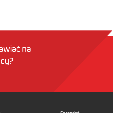
awiać na
acy?
i
Sprzedaż