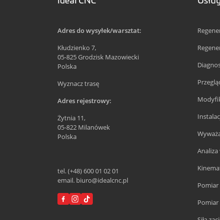
Adres do wysyłek/warsztat:
Regener
Kłudzienko 7,
Regene
05-825 Grodzisk Mazowiecki
Diagnos
Polska
Przegl
Wyznacz trasę
Modyfik
Adres rejestrowy:
Instala
Żytnia 11,
05-822 Milanówek
Wyważan
Polska
Analiza 
Kinemat
tel. (+48) 600 01 02 01
email. biuro@idealcnc.pl
Pomiar 
Pomiar 
Siła za