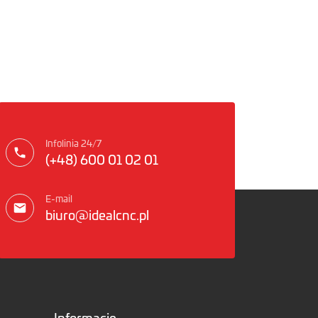
Infolinia 24/7
(+48) 600 01 02 01
E-mail
biuro@idealcnc.pl
Informacje