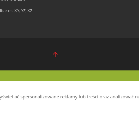
lbar osi XY, YZ, XZ
wietlać spersonalizowane reklamy lub treści oraz analizować nas