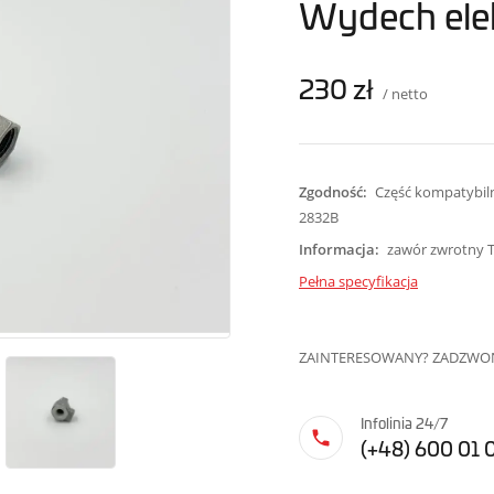
Wydech elek
230 zł
/ netto
Zgodność:
Część kompatybiln
2832B
Informacja:
zawór zwrotny 
Pełna specyfikacja
ZAINTERESOWANY? ZADZWOŃ
Infolinia 24/7
(+48) 600 01 