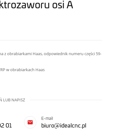
trozaworu osi A
a z obrabiarkami Haas, odpowiednik numeru części 59-
TRP w obrabiarkach Haas
 LUB NAPISZ
E-mail
02 01
biuro@idealcnc.pl