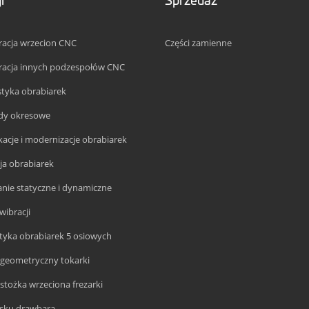
acja wrzecion CNC
Części zamienne
racja innych podzespołów CNC
tyka obrabiarek
ądy okresowe
acje i modernizacje obrabiarek
cja obrabiarek
ie statyczne i dynamiczne
wibracji
yka obrabiarek 5 osiowych
geometryczny tokarki
stożka wrzeciona frezarki
cisku drawbara