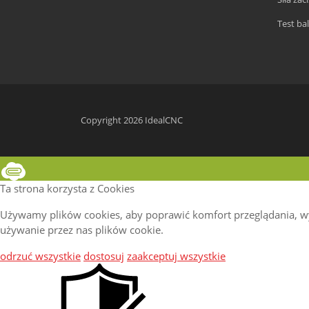
Test bal
Copyright 2026 IdealCNC
Ta strona korzysta z Cookies
Używamy plików cookies, aby poprawić komfort przeglądania, wyś
używanie przez nas plików cookie.
odrzuć wszystkie
dostosuj
zaakceptuj wszystkie