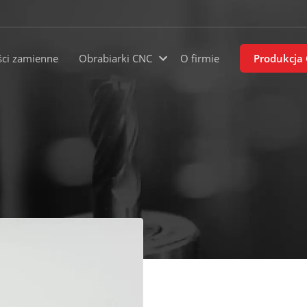
ści zamienne
Obrabiarki CNC
O firmie
Produkcja