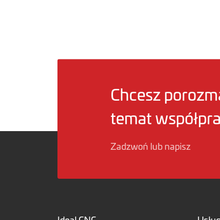
Chcesz porozm
temat współpr
Zadzwoń lub napisz
Ideal CNC
Usług