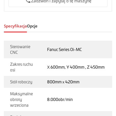
Zadzwoń i zapytaj o tę maszynę
Specyfikacja
Opcje
Sterowanie
Fanuc Series Oi-MC
CNC
Zakres ruchu
X 600mm, Y 400mm , Z 450mm
osi
Stół roboczy
800mm x 420mm
Maksymalne
obroty
8.000obr/min
wrzeciona