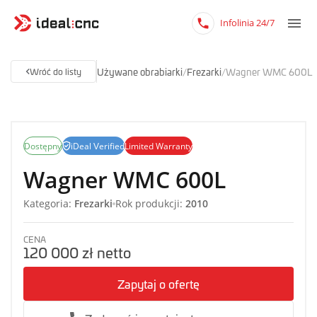
Infolinia 24/7
Używane obrabiarki
/
Frezarki
/
Wagner WMC 600L
Wróć do listy
Dostępny
iDeal Verified
Limited Warranty
Wagner WMC 600L
Kategoria:
Frezarki
Rok produkcji:
2010
CENA
120 000 zł netto
Zapytaj o ofertę