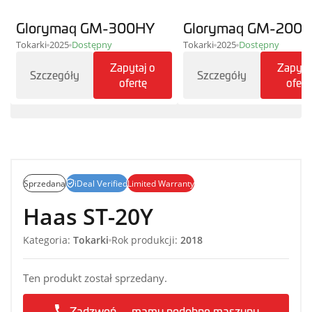
Glorymaq GM-300HY
Glorymaq GM-200
Tokarki
2025
Dostępny
Tokarki
2025
Dostępny
Zapytaj o
Zapyta
Szczegóły
Szczegóły
ofertę
ofert
Sprzedana
iDeal Verified
Limited Warranty
Haas ST-20Y
Kategoria:
Tokarki
Rok produkcji:
2018
Ten produkt został sprzedany.
Zadzwoń — mamy podobne maszyny