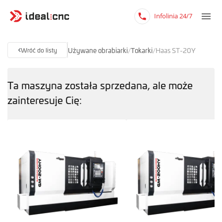
Infolinia 24/7
Używane obrabiarki
/
Tokarki
/
Haas ST-20Y
Wróć do listy
Ta maszyna została sprzedana, ale może
zainteresuje Cię: