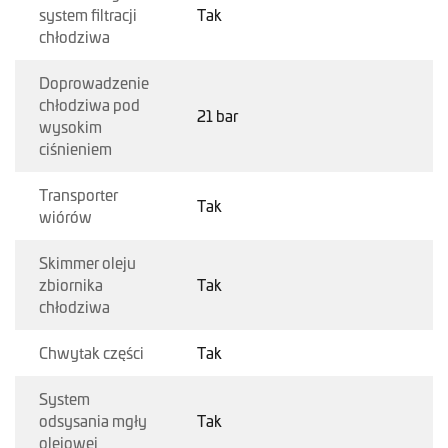
system filtracji
Tak
chłodziwa
Doprowadzenie
chłodziwa pod
21 bar
wysokim
ciśnieniem
Transporter
Tak
wiórów
Skimmer oleju
zbiornika
Tak
chłodziwa
Chwytak części
Tak
System
odsysania mgły
Tak
olejowej