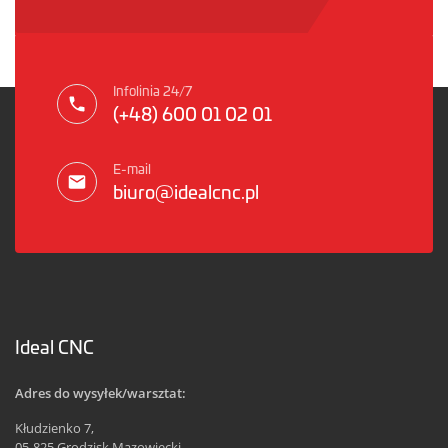
Infolinia 24/7
(+48) 600 01 02 01
E-mail
biuro@idealcnc.pl
Ideal CNC
Adres do wysyłek/warsztat:
Kłudzienko 7,
05-825 Grodzisk Mazowiecki