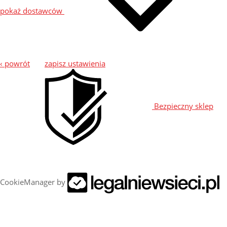
pokaż dostawców
‹ powrót
zapisz ustawienia
Bezpieczny sklep
CookieManager by