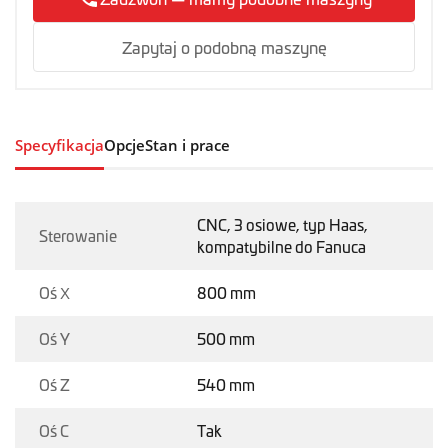
Zapytaj o podobną maszynę
Specyfikacja
Opcje
Stan i prace
CNC, 3 osiowe, typ Haas,
Sterowanie
kompatybilne do Fanuca
Oś X
800 mm
Oś Y
500 mm
Oś Z
540 mm
Oś C
Tak